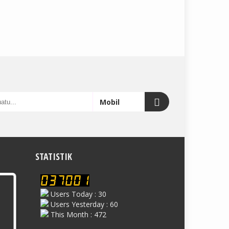
STATISTIK
Users Today : 30
Users Yesterday : 60
This Month : 472