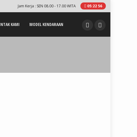
Jam Kerja : SEN 08.00 - 17.00 WITA
05
:
22
56
NTAK KAMI
MODEL KENDARAAN