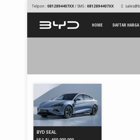
Telpon :
0812894407XX
/ SMS :
0812894407XX
sales@b
HOME
DAFTAR HARGA
BYD SEAL
MULAI :
650.000.000