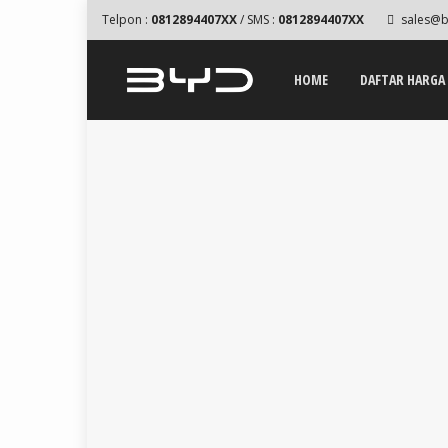
Telpon :
0812894407XX
/ SMS :
0812894407XX
sales@b
HOME
DAFTAR HARGA