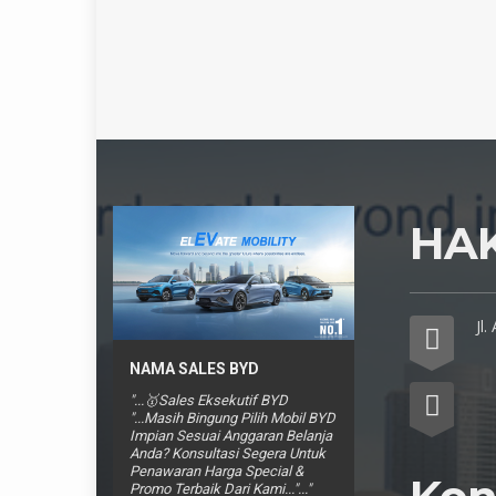
HA
Jl
NAMA SALES BYD
"...🥇Sales Eksekutif BYD
"...Masih Bingung Pilih Mobil BYD
Impian Sesuai Anggaran Belanja
Anda? Konsultasi Segera Untuk
Penawaran Harga Special &
Promo Terbaik Dari Kami..."..."