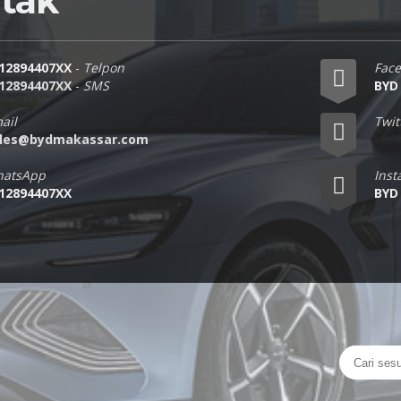
tak
12894407XX
-
Telpon
Fac
12894407XX
-
SMS
BYD
ail
Twit
les@bydmakassar.com
atsApp
Ins
12894407XX
BYD