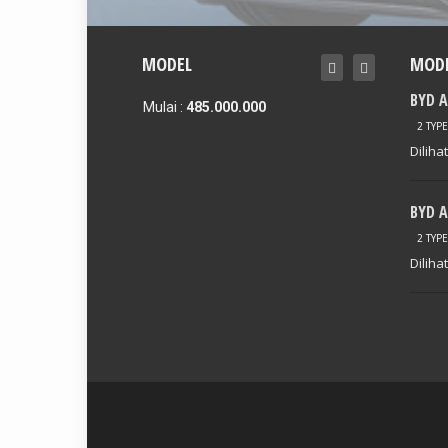
MODEL
MODE
BYD ATTO 3
B
BYD A
00
Mulai :
485.000.000
Mulai :
2 TYPE
Diliha
BYD A
2 TYPE
Diliha