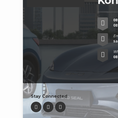
Kon
08
08
Em
sa
Wh
08
Stay Connected