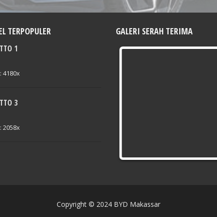
L TERPOPULER
GALERI SERAH TERIMA
YD SEAL
BYD ATTO 3
TTO 1
650.000.000
Mulai :
485.000.000
t: 4180x
TTO 3
t: 2058x
Copyright © 2024 BYD Makassar